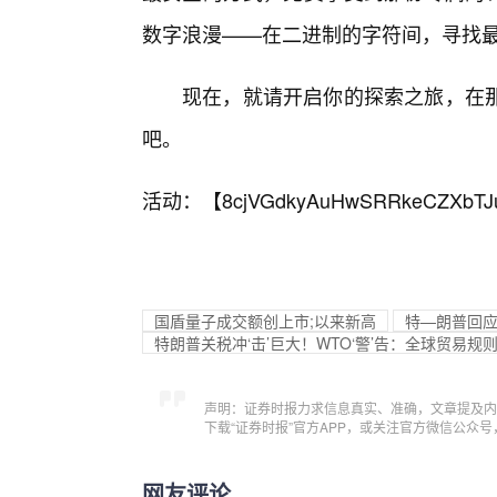
数字浪漫——在二进制的字符间，寻找
现在，就请开启你的探索之旅，在
吧。
活动：【
8cjVGdkyAuHwSRRkeCZXbTJ
国盾量子成交额创上市;以来新高
特—朗普回应
特朗普关税冲‘击’巨大！WTO‘警’告：全球贸易
声明：证券时报力求信息真实、准确，文章提及内
下载“证券时报”官方APP，或关注官方微信公众
网友评论