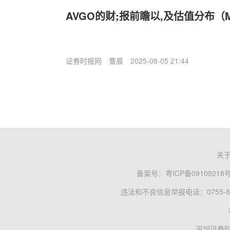
AVGO的财;报前瞻以,及估值分布（
证券时报网
曹晨
2025-08-05 21:44
关
备案号：
粤ICP备09109218
违法和不良信息举报电话：0755-83
深圳证券