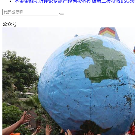
基金
金融
视听
评论
专题
产经
创投
科创板
新三板
投教
ESG
滚
公众号