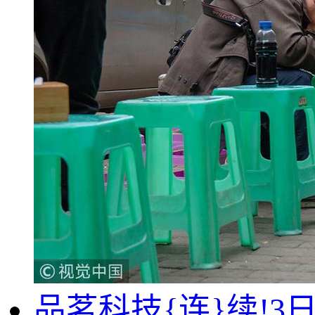
品茗科技{连}续!3