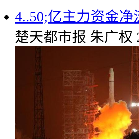
4..50;亿主力资金
楚天都市报
朱广权