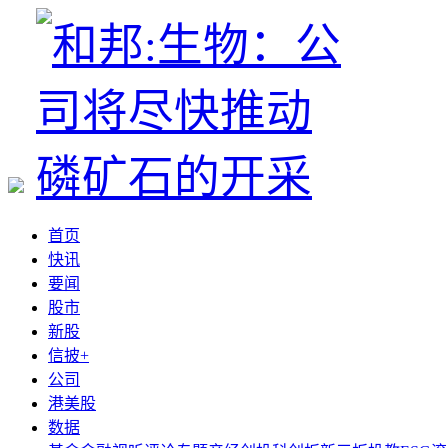
首页
快讯
要闻
股市
新股
信披+
公司
港美股
数据