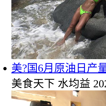
美?国6月原油日产量
美食天下
水均益
20