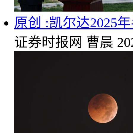
原创 :凯尔达2025
证券时报网
曹晨
20