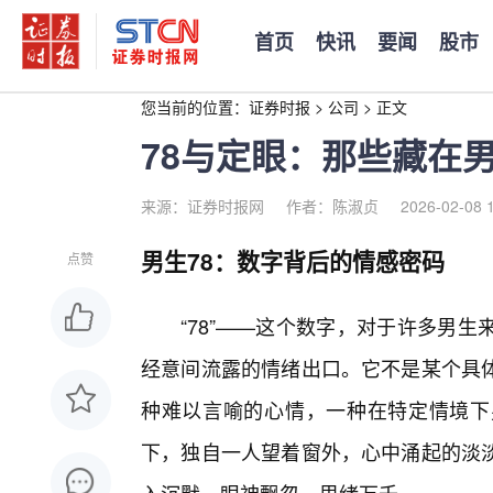
首页
快讯
要闻
股市
您当前的位置：
证券时报
>
公司
>
正文
78与定眼：那些藏在
来源：证券时报网
作者：陈淑贞
2026-02-08 
男生78：数字背后的情感密码
点赞
“78”——这个数字，对于许多男
经意间流露的情绪出口。它不是某个具体
种难以言喻的心情，一种在特定情境下
下，独自一人望着窗外，心中涌起的淡