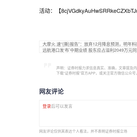
活动：【
8cjVGdkyAuHwSRRkeCZXbTJ
大摩火.速“{撕}报告”：放弃12月降息预测，明年料
远航港口发‘布’中期业绩 股东应占溢利2049万元同
声明：证券时报力求信息真实、准确，文章提及内
下载“证券时报”官方APP，或关注官方微信公众
网友评论
登录
后可以发言
网友评论仅供其表达个人看法，并不表明证券时报立场