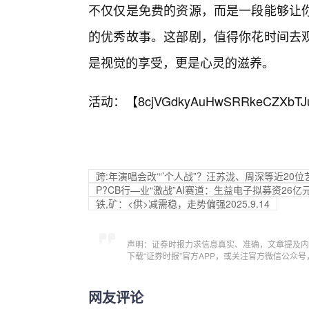
不仅仅是免费的资源，而是一段能够让
的优秀故事。这部剧，值得你花时间去
是视觉的享受，更是心灵的滋养。
活动：【
8cjVGdkyAuHwSRRkeCZXbTJ
跨:年演唱会改‘“’个人战”？汪苏泷、周深等近2
P?CB行—业“激战”AI赛道：生益电子拟募资26
铁,矿：<供>减需稳，走势偏强2025.9.14
声明：证券时报力求信息真实、准确，文章提及内
下载“证券时报”官方APP，或关注官方微信公众
网友评论