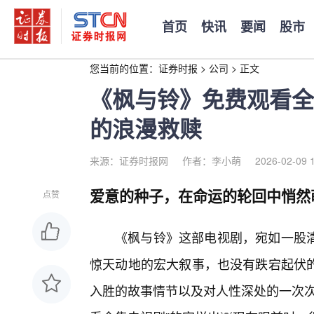
首页
快讯
要闻
股市
您当前的位置：
证券时报
>
公司
>
正文
《枫与铃》免费观看全
的浪漫救赎
来源：证券时报网
作者：李小萌
2026-02-09 
爱意的种子，在命运的轮回中悄然
点赞
《枫与铃》这部电视剧，宛如一股清
惊天动地的宏大叙事，也没有跌宕起伏的
入胜的故事情节以及对人性深处的一次次