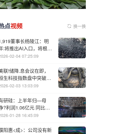
热点
视频
换一换
1,919董事长杨陵江：明
年:将推出AI入口，将根据
用户习惯自动推荐酒品
2026-02-04 07:25:09
美联!储降.息会议在即，
恒生科技指数盘中突破
6000点刷新4月以来新
2026-02-03 13:03:09
高！恒生科技
ETF（513130）最新规
有研硅：上半年归—母
模超390亿
净?利润1.06亿元 同比下
降18.74%
2026-01-28 16:45:09
濮阳惠<成>：公司没有新