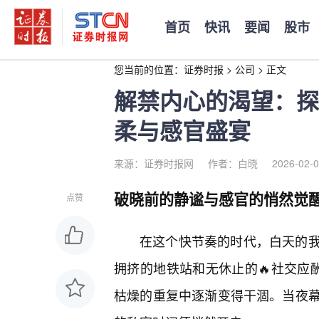
首页
快讯
要闻
股市
您当前的位置：
证券时报
>
公司
>
正文
解禁内心的渴望：探
柔与感官盛宴
来源：证券时报网
作者：白晓
2026-02-0
破晓前的静谧与感官的悄然觉
点赞
在这个快节奏的时代，白天的
拥挤的地铁站和无休止的🔥社交应
枯燥的重复中逐渐变得干涸。当夜