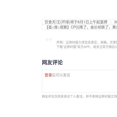
饮食天!王(环球)将于8月1日上午起复牌
3
【首<席>观察】CP{I}降了，金价却跌了，
声明：证券时报力求信息真实、准确，文章
下载“证券时报”官方APP，或关注官方微
网友评论
登录
后可以发言
网友评论仅供其表达个人看法，并不表明证券时报立场