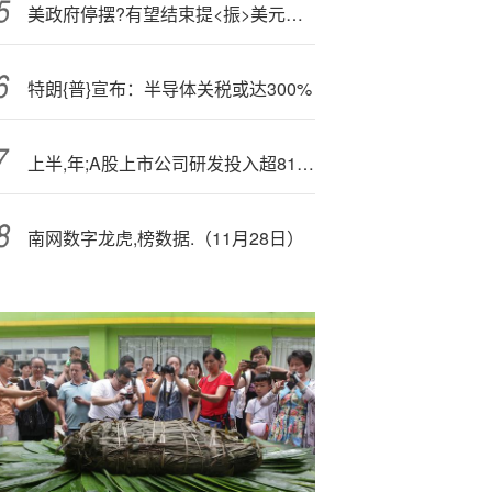
美政府停摆?有望结束提<振>美元指数，DXY回升至99.65附近，但经济数据承压
特朗{普}宣布：半导体关税或达300%
上半,年;A股上市公司研发投入超8100亿元
南网数字龙虎,榜数据.（11月28日）