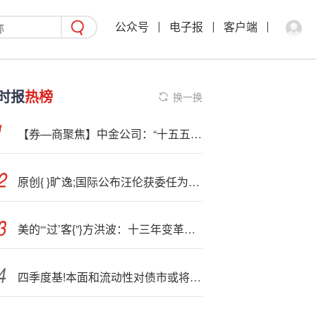
公众号
电子报
客户端
时报
热榜
换一换
【券—商聚焦】中金公司：“十五五”规划与军贸需求叠加 内外需求共振下航空航天科技行业有望延续较高景气
原创{ }旷逸;国际公布汪伦获委任为执行董事
美的“‘过’客{”}方洪波：十三年变革路，DTC下的渠道阵痛
四季度基!本面和流动性对债市或将更加有利