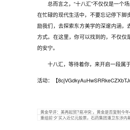
总而言之，“十八汇”不仅仅是一个
在忙碌的现代生活中，不要忘记停下脚步
励我们，去探索东方美学的深邃内涵，
方式。在这里，你可以找到的，不仅仅
的安宁。
十八汇，等待着你，来开启一段属
活动：【
8cjVGdkyAuHwSRRkeCZXbTJ
黄金早评：美再起贸?易冲突:，黄金是否复制今年
重组前‘夕’买入近亿元股票，石药集团潘卫东涉内