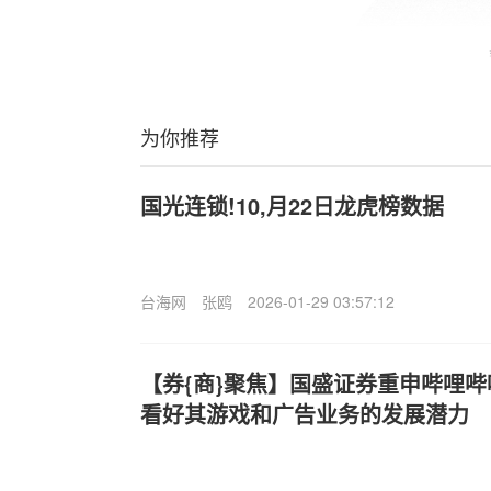
为你推荐
国光连锁!10,月22日龙虎榜数据
台海网
张鸥
2026-01-29 03:57:12
【券{商}聚焦】国盛证券重申哔哩哔哩(
看好其游戏和广告业务的发展潜力