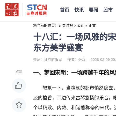
首页
快讯
要闻
股市
您当前的位置：
证券时报
>
公司
>
正文
十八汇：一场风雅的宋
东方美学盛宴
来源：证券时报网
作者：张鸥
2026-02-09 20
一、梦回宋朝：一场跨越千年的风
点赞
想象一下，当喧嚣的都市悄然隐去
淡的檀香，耳边传来古琴悠扬的乐音，
个以精致、内敛、和谐著称😁的宋代。