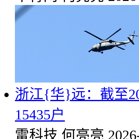
浙江{华}远：截至2
15435户
雷科技
何亮亮
2026