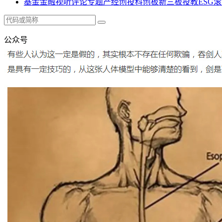
基金
金融
视听
评论
专题
产经
创投
科创板
新三板
投教
ESG
滚
公众号