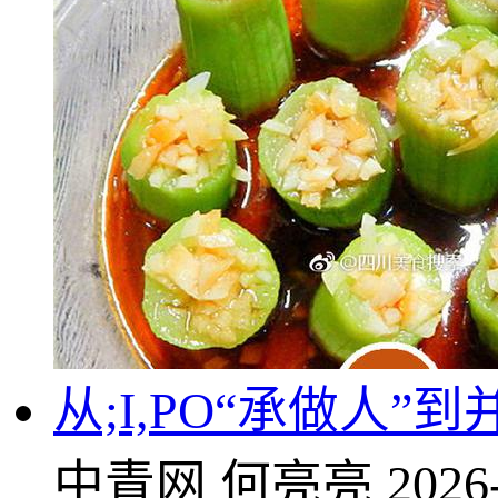
从;I,PO“承做人
中青网
何亮亮
2026