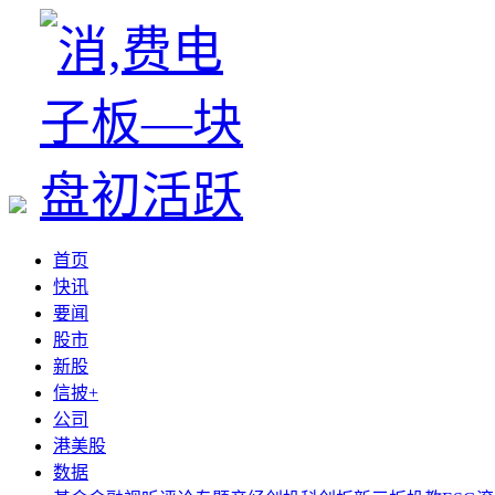
首页
快讯
要闻
股市
新股
信披+
公司
港美股
数据