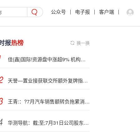
公众号
电子报
客户端
时报
热榜
换一换
佳{鑫}国际!资源盘中涨超9% 机构指受益钨价上行公司利润有望高速增长
天誉—置业接获联交所额外复牌指引 继续停牌
王青:：?7月汽车销售额转负拖累消费 四季度初前后或推出增量政策 | 首席读数据
华测导航：截;至;7月31日公司股东户数为27614户