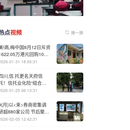
热点
视频
换一换
美!高,梅中国8月12日斥资
1622.05万港元回购100
万股
2026-01-31 18:56:31
四川,信.托更名天府信
托！信托业化险“组合拳”
发力
2026-01-25 06:13:31
9{月}以<来>券商密集调
研超880家公司 节后聚焦
出口新政影响
2026-02-05 12:42:31