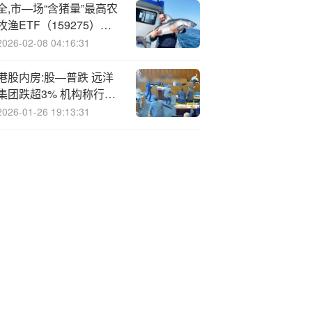
全,市—场“含猪量”最高农
牧渔ETF（159275）盘
中翻红，板块估值仍处洼
2026-02-08 04:16:31
地！机构：产能去化加
速，布局时机或至
港股内房:股—普跌 远洋
集团跌超3% 机构称行业
阶段性企稳
2026-01-26 19:13:31