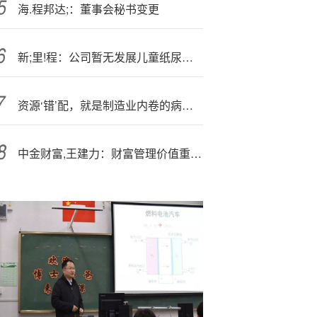
海.程邦达;：董事会秘书变更
新;里!程：公司暂无发展儿童纸尿裤和成人失禁护理用品的计划
资源‘错’配，就是制造业内卷的病根。
中金财富,王建力：财富管理价值重心将从“产品配置”延伸至“账户视角的顾问服务”