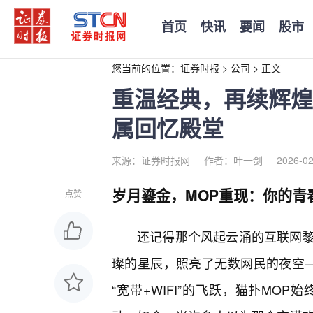
首页
快讯
要闻
股市
您当前的位置：
证券时报
>
公司
>
正文
重温经典，再续辉煌
属回忆殿堂
来源：证券时报网
作者：叶一剑
2026-02
岁月鎏金，MOP重现：你的青
点赞
还记得那个风起云涌的互联网
璨的星辰，照亮了无数网民的夜空——
“宽带+WIFI”的飞跃，猫扑MO